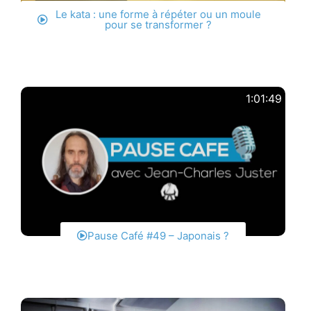
Le kata : une forme à répéter ou un moule
pour se transformer ?
1:01:49
Pause Café #49 – Japonais ?