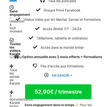
Tous les podcasts
Groupe Privé Facebook
Sans
engagement
–
Vidéos triées par Art Martial, Sensei et Formations
résiliation
à
tout
Accès illimité 7/7 - 24/24
moment
Téléphone, tablette et ordinateur
Toutes
les
Accès dans le monde entier
vidéos
Karaté
Option annuelle avec 2 mois offerts + Formations
(+100h)
Pas d'accès aux formations
Tous
les
EN SAVOIR +
sensei
de
Karate
52,90
€
/ trimestre
3
documentaires
Karaté
Sans engagement dans le temps
Pour les
inclus