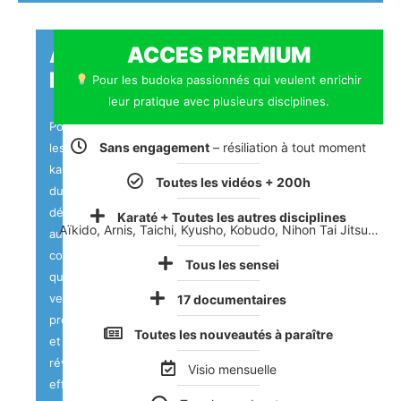
ACCES
ACCES PREMIUM
KARATE
Pour les budoka passionnés qui veulent enrichir
leur pratique avec plusieurs disciplines.
Pour
Sans engagement
– résiliation à tout moment
les
karatékas,
Toutes les vidéos + 200h
du
débutant
Karaté + Toutes les autres disciplines
Aïkido, Arnis, Taichi, Kyusho, Kobudo, Nihon Tai Jitsu…
au
confirmé,
Tous les sensei
qui
veulent
17 documentaires
progresser
Toutes les nouveautés à paraître
et
réviser
Visio mensuelle
efficacement.