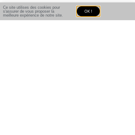
Ce site utilises des cookies pour
OK !
s'assurer de vous proposer la
This lesson is a preview
meilleure expérience de notre site.
Liens Directs
Resources
Mon Compte
Contactez-nous
Les Vidéos
Conditions générales de
Les Sensei
vente
Les News
Politique de confidentialité
Discutons !
YouTube