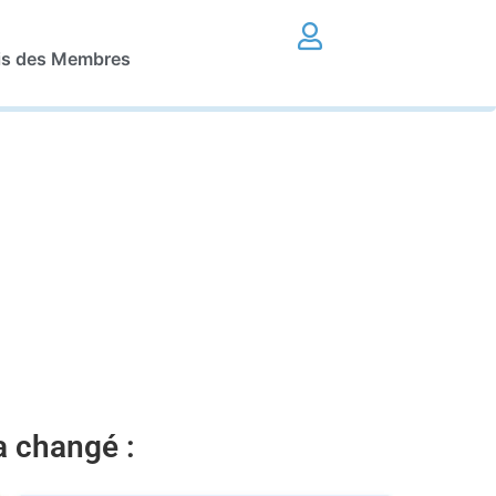
is des Membres
 a changé :