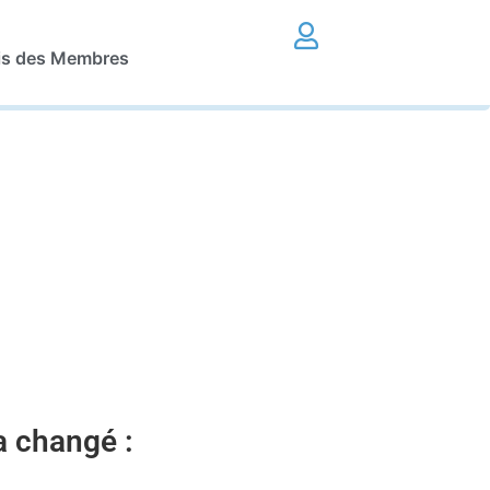
is des Membres
 a changé :