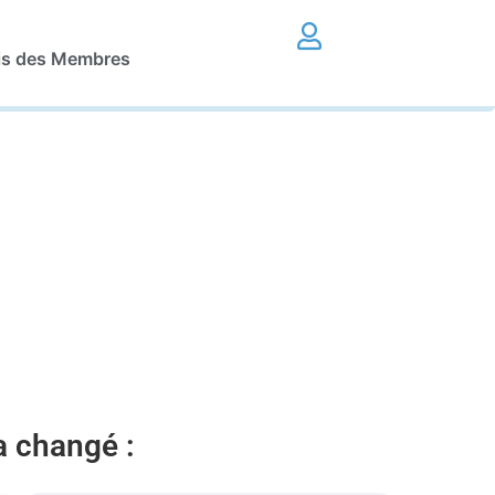
is des Membres
 a changé :