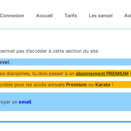
Connexion
Accueil
Tarifs
Les sensei
Av
permet pas d’accéder à cette section du site.
evel
.
éos disciplines, tu dois passer à un
abonnement PREMIUM
onible pour les accès annuels
Premium
ou
Karate
!
nvoyer un
email
.