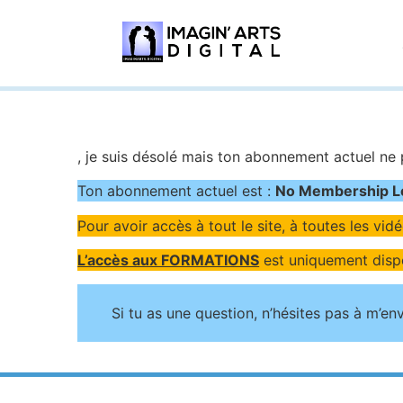
, je suis désolé mais ton abonnement actuel ne 
Ton abonnement actuel est :
No Membership L
Pour avoir accès à tout le site, à toutes les vid
L’accès aux FORMATIONS
est uniquement disp
Si tu as une question, n’hésites pas à m’e