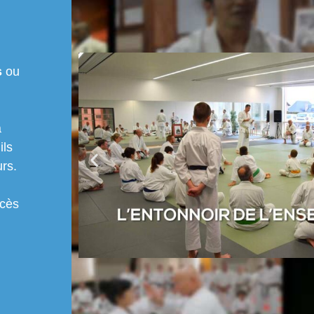
s
ou
à
ils
rs.
ccès