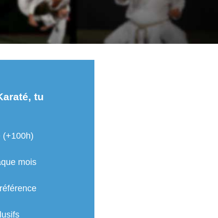
Karaté, tu
é (+100h)
aque mois
 référence
usifs