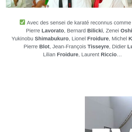
Avec des sensei de karaté reconnus comme
Pierre
Lavorato
, Bernard
Bilicki
, Zenei
Oshi
Yukinobu
Shimabukuro
, Lionel
Froidure
, Michel
K
Pierre
Blot
, Jean-François
Tisseyre
, Didier
L
Lilian
Froidure
, Laurent
Riccio
…