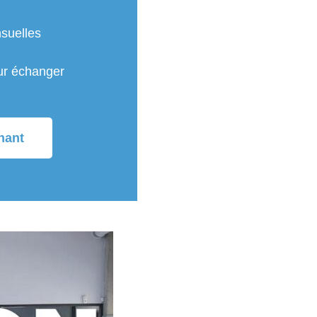
suelles
ur échanger
nant