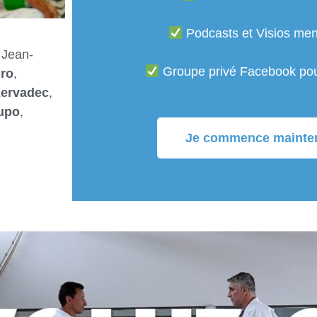
Podcasts et Visios men
 Jean-
Groupe privé Facebook po
ro
,
ervadec
,
upo
,
Je commence mainte