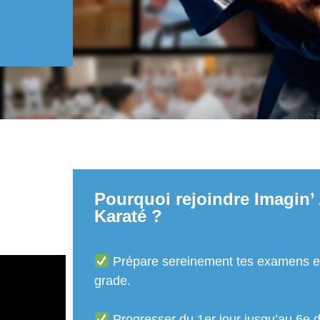
Pourquoi rejoindre Imagin’ 
Karaté ?
Prépare sereinement tes examens e
grade.
Progresser du 1er jour jusqu’au 6e 