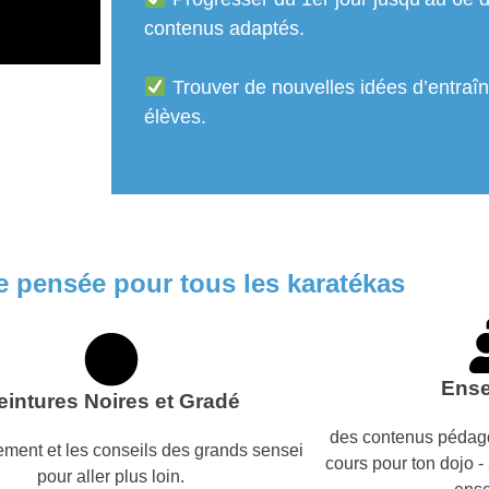
contenus adaptés.
Trouver de nouvelles idées d’entraîn
élèves.
e pensée pour tous les karatékas
Ense
eintures Noires et Gradé
des contenus pédago
ment et les conseils des grands sensei
cours pour ton dojo 
pour aller plus loin.