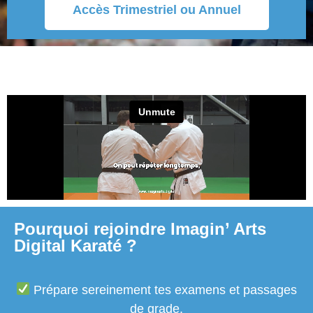
Accès Trimestriel ou Annuel
Pourquoi rejoindre Imagin’ Arts
Digital Karaté ?
Prépare sereinement tes examens et passages
de grade.