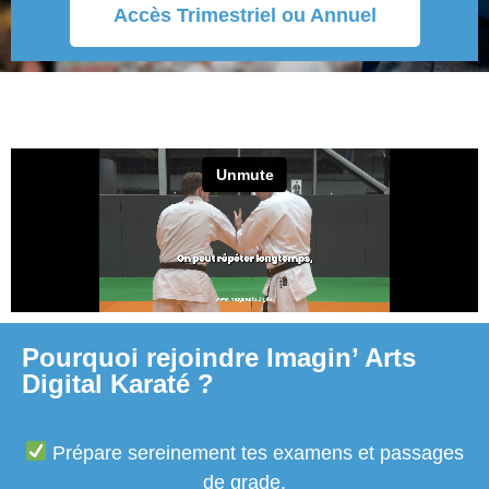
Accès Trimestriel ou Annuel
Pourquoi rejoindre Imagin’ Arts
Digital Karaté ?
Prépare sereinement tes examens et passages
de grade.