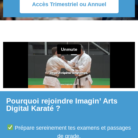
Accès Trimestriel ou Annuel
Pourquoi rejoindre Imagin’ Arts
Digital Karaté ?
Prépare sereinement tes examens et passages
de grade.