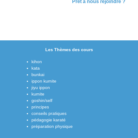
Prêt à nous rejoindre ?
Les Thèmes des cours
kihon
kata
bunkai
ippon kumite
jiyu ippon
kumite
goshin/self
principes
conseils pratiques
pédagogie karaté
préparation physique